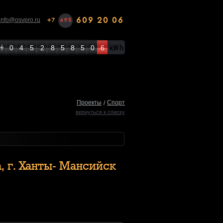
609 20 06
info@osvpro.ru
+7
495
0
4
5
2
8
5
8
5
0
6
Проекты
Спорт
/
вернуться к списку
, г. Ханты- Мансийск